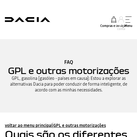
Compras e serviços
A minha
Menu
conta
FAQ
GPL e outras motorizações
GPL, gasolina [gasóleo - países em causa]: Estou a explorar as
alternativas Dacia para poder conduzir de forma inteligente, de
acordo com as minhas necessidades.
voltar ao menu principal
GPL e outras motorizações
Quais são os diferentes