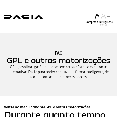
Compras e serviços
A minha
Menu
conta
FAQ
GPL e outras motorizações
GPL, gasolina [gasóleo - países em causa]: Estou a explorar as
alternativas Dacia para poder conduzir de forma inteligente, de
acordo com as minhas necessidades.
voltar ao menu principal
GPL e outras motorizações
Durante quanto tempo