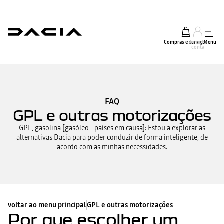
Compras e serviços
A minha
Menu
conta
FAQ
GPL e outras motorizações
GPL, gasolina [gasóleo - países em causa]: Estou a explorar as
alternativas Dacia para poder conduzir de forma inteligente, de
acordo com as minhas necessidades.
voltar ao menu principal
GPL e outras motorizações
Por que escolher um