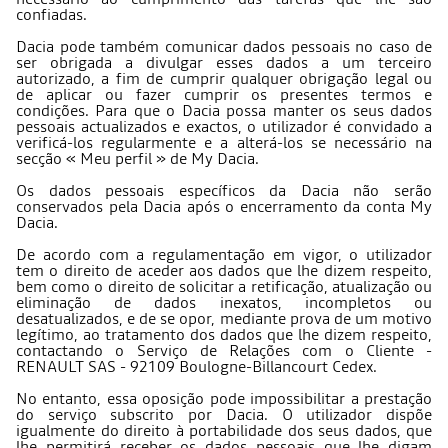
confiadas.
Dacia pode também comunicar dados pessoais no caso de
ser obrigada a divulgar esses dados a um terceiro
autorizado, a fim de cumprir qualquer obrigação legal ou
de aplicar ou fazer cumprir os presentes termos e
condições. Para que o Dacia possa manter os seus dados
pessoais actualizados e exactos, o utilizador é convidado a
verificá-los regularmente e a alterá-los se necessário na
secção « Meu perfil » de My Dacia.
Os dados pessoais específicos da Dacia não serão
conservados pela Dacia após o encerramento da conta My
Dacia.
De acordo com a regulamentação em vigor, o utilizador
tem o direito de aceder aos dados que lhe dizem respeito,
bem como o direito de solicitar a retificação, atualização ou
eliminação de dados inexatos, incompletos ou
desatualizados, e de se opor, mediante prova de um motivo
legítimo, ao tratamento dos dados que lhe dizem respeito,
contactando o Serviço de Relações com o Cliente -
RENAULT SAS - 92109 Boulogne-Billancourt Cedex.
No entanto, essa oposição pode impossibilitar a prestação
do serviço subscrito por Dacia. O utilizador dispõe
igualmente do direito à portabilidade dos seus dados, que
lhe permitirá receber os dados pessoais que lhe digam