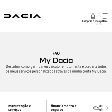
Compras e serviços
A minha
Menu
conta
FAQ
My Dacia
Descobrir como gerir o meu veículo remotamente e aceder a todos
os meus serviços personalizados através da minha conta My Dacia.
manutenção e
financiamento e
automó
serviços
seguros
elétrico