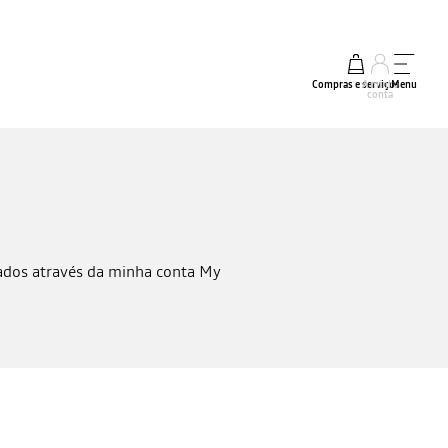
Compras e serviços
A minha
Menu
conta
zados através da minha conta My