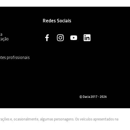
Redes Sociais
ia
cação
ntes profissionais
© Dacia 2017 - 2026
trações e, ocasionalmente, algumas personagens. Os veículos apresentados na