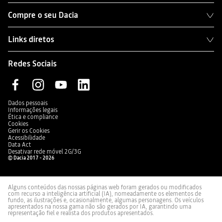
Compre o seu Dacia
Links diretos
Redes Sociais
Dados pessoais
Informações legais
Ética e compliance
Cookies
Gerir os Cookies
Acessibilidade
Data Act
Desativar rede móvel 2G/3G
© Dacia 2017 - 2026
Alguns conteúdos das nossas páginas web foram gerados ou modificados
com recurso a inteligência artificial (IA), nomeadamente os elementos de
fundo, as ilustrações e, ocasionalmente, algumas personagens. Os veículos
apresentados na nossa gama não são gerados por IA, garantindo uma
representação fiel e realista dos produtos apresentados.