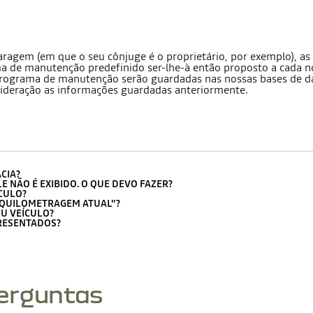
 garagem (em que o seu cônjuge é o proprietário, por exemplo), 
de manutenção predefinido ser-lhe-à então proposto a cada novo
o programa de manutenção serão guardadas nas nossas bases de da
deração as informações guardadas anteriormente.
CIA?
E NÃO É EXIBIDO. O QUE DEVO FAZER?
CULO?
"QUILOMETRAGEM ATUAL"?
U VEÍCULO?
RESENTADOS?
perguntas