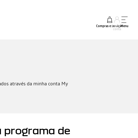
Compras e serviços
A minha
Menu
conta
zados através da minha conta My
u programa de