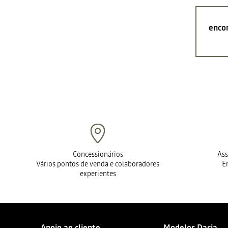
encon
Concessionários
Ass
Vários pontos de venda e colaboradores
E
experientes
Apoio ao cliente
Modelos Dacia