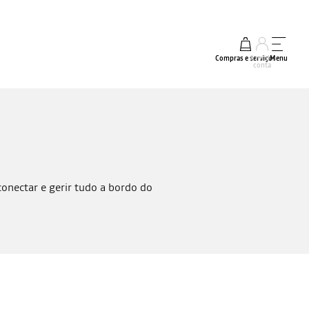
Compras e serviços
A minha
Menu
conta
onectar e gerir tudo a bordo do