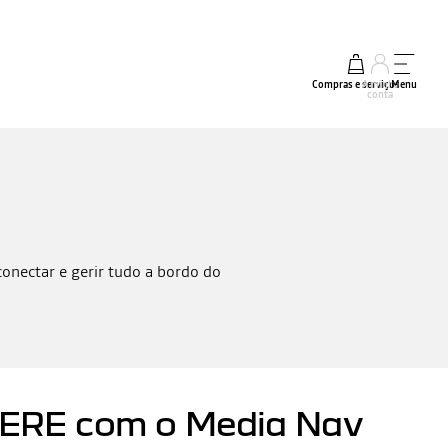
Compras e serviços
A minha
Menu
conta
onectar e gerir tudo a bordo do
HERE com o Media Nav