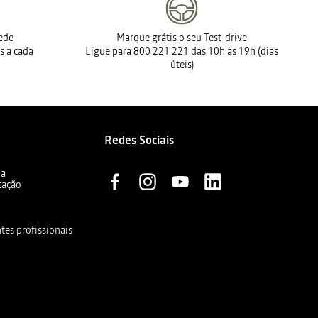
rede
Marque grátis o seu Test-drive
s a cada
Ligue para 800 221 221 das 10h às 19h (dias
úteis)
Redes Sociais
ia
cação
ntes profissionais