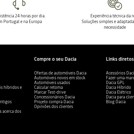
istência 24 horas por dia
Experiência técnica da 
m Portugal e na Europa
Soluções simples e adaptada
necessidade
Compre o seu Dacia
Links diretos
Ofertas de automóveis Dacia
Acessórios Dac
Automóveis novos em stock
Fazer uma mar
Automóveis usados
Dacia GPL
s híbridos e
Calcular retoma
Dacia Híbrido
Marcar Test-drive
Dacia Elétrico
Concessionários Dacia
Dacia para clie
ntigos
Projeto compra Dacia
Blog Dacia
Opiniões dos clientes
s acerca dos