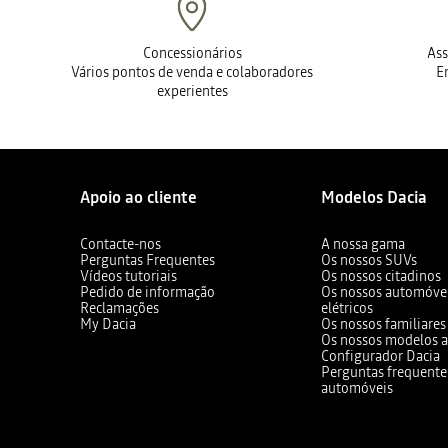
Concessionários
Ass
Vários pontos de venda e colaboradores
E
experientes
Apoio ao cliente
Modelos Dacia
Contacte-nos
A nossa gama
Perguntas Frequentes
Os nossos SUVs
Vídeos tutoriais
Os nossos citadinos
Pedido de informação
Os nossos automóvei
Reclamações
elétricos
My Dacia
Os nossos familiares
Os nossos modelos a
Configurador Dacia
Perguntas frequente
automóveis