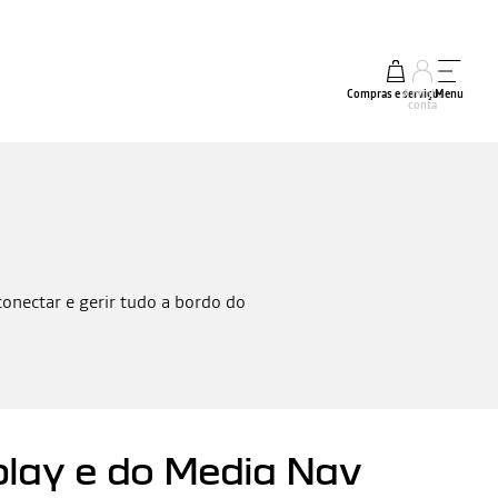
Compras e serviços
A minha
Menu
conta
onectar e gerir tudo a bordo do
play e do Media Nav