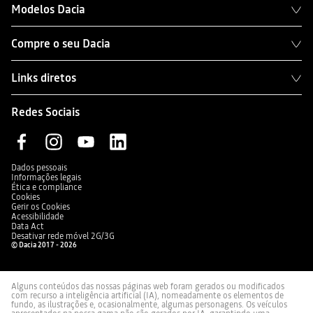
Modelos Dacia
Compre o seu Dacia
Links diretos
Redes Sociais
Dados pessoais
Informações legais
Ética e compliance
Cookies
Gerir os Cookies
Acessibilidade
Data Act
Desativar rede móvel 2G/3G
© Dacia 2017 - 2026
Alguns conteúdos das nossas páginas web foram gerados ou modificados
com recurso a inteligência artificial (IA), nomeadamente os elementos de
fundo, as ilustrações e, ocasionalmente, algumas personagens. Os veículos