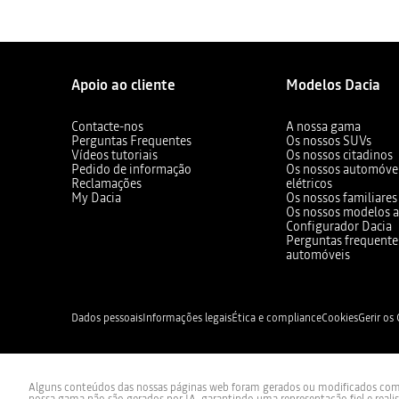
Apoio ao cliente
Modelos Dacia
Contacte-nos
A nossa gama
Perguntas Frequentes
Os nossos SUVs
Vídeos tutoriais
Os nossos citadinos
Pedido de informação
Os nossos automóvei
Reclamações
elétricos
My Dacia
Os nossos familiares
Os nossos modelos a
Configurador Dacia
Perguntas frequente
automóveis
Dados pessoais
Informações legais
Ética e compliance
Cookies
Gerir os
Alguns conteúdos das nossas páginas web foram gerados ou modificados com re