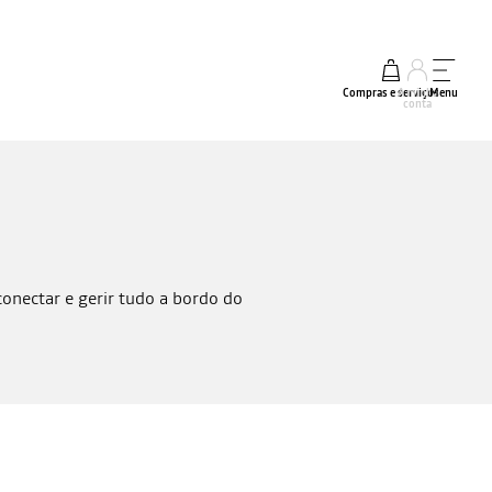
Compras e serviços
A minha
Menu
conta
onectar e gerir tudo a bordo do