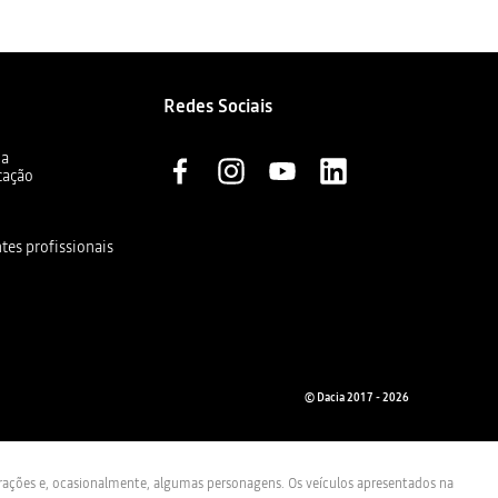
Redes Sociais
ia
cação
ntes profissionais
© Dacia 2017 - 2026
trações e, ocasionalmente, algumas personagens. Os veículos apresentados na