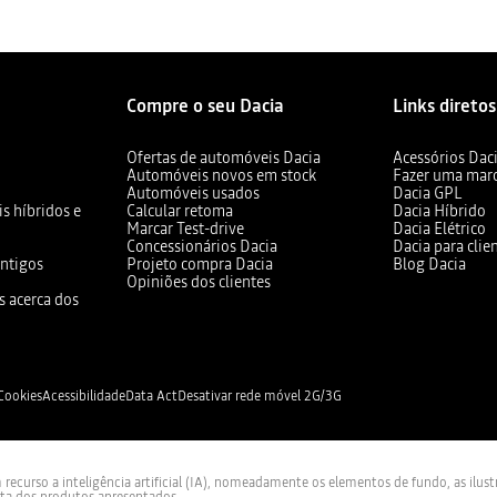
Compre o seu Dacia
Links diretos
Ofertas de automóveis Dacia
Acessórios Dac
Automóveis novos em stock
Fazer uma mar
Automóveis usados
Dacia GPL
s híbridos e
Calcular retoma
Dacia Híbrido
Marcar Test-drive
Dacia Elétrico
Concessionários Dacia
Dacia para clie
ntigos
Projeto compra Dacia
Blog Dacia
Opiniões dos clientes
s acerca dos
 Cookies
Acessibilidade
Data Act
Desativar rede móvel 2G/3G
curso a inteligência artificial (IA), nomeadamente os elementos de fundo, as ilus